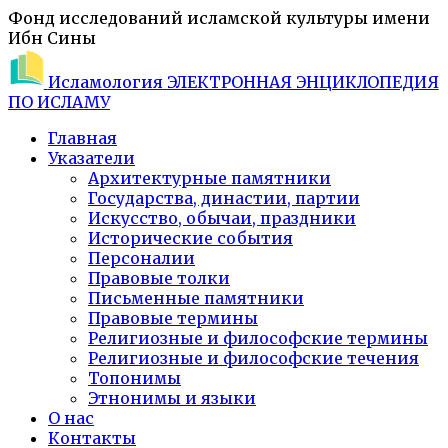
Фонд исследований исламской культуры имени
Ибн Сины
Исламология
ЭЛЕКТРОННАЯ ЭНЦИКЛОПЕДИЯ
ПО ИСЛАМУ
Главная
Указатели
Архитектурные памятники
Государства, династии, партии
Искусство, обычаи, праздники
Исторические события
Персоналии
Правовые толки
Письменные памятники
Правовые термины
Религиозные и философские термины
Религиозные и философские течения
Топонимы
Этнонимы и языки
О нас
Контакты