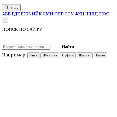
Поиск
А
Б
В
Г
Д
Е
Ё
Ж
З
И
Й
К
Л
М
Н
О
П
Р
С
Т
У
Ф
Х
Ц
Ч
Ш
Щ
Э
Ю
Я
×
ПОИСК ПО САЙТУ
Найти
Например:
Фикх
Ибн Сина
Суфизм
Шариат
Калам
Адат (араб, ‘ада, мн.ч. ‘адат — «обычай») — у мусульман