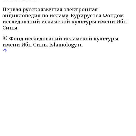
Первая русскоязычная электронная
Ислам: Энциклопедический словарь.— М.: Наука,
энциклопедия по исламу. Курируется Фондом
1991
Религиозные и философские термины
исследований исламской культуры имени Ибн
Акида
ашариты
мазхаб
мутазилизм
Религия
Сины.
© Фонд исследований исламской культуры
имени Ибн Сины
islamology.ru