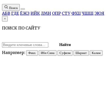
Поиск
А
Б
В
Г
Д
Е
Ё
Ж
З
И
Й
К
Л
М
Н
О
П
Р
С
Т
У
Ф
Х
Ц
Ч
Ш
Щ
Э
Ю
Я
×
ПОИСК ПО САЙТУ
Найти
Например:
Фикх
Ибн Сина
Суфизм
Шариат
Калам