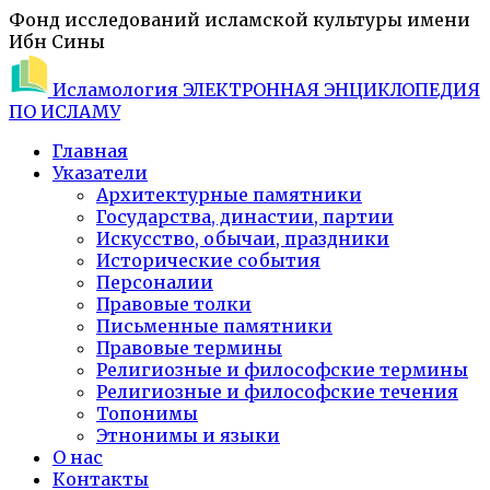
Фонд исследований исламской культуры имени
Ибн Сины
Исламология
ЭЛЕКТРОННАЯ ЭНЦИКЛОПЕДИЯ
ПО ИСЛАМУ
Главная
Указатели
Архитектурные памятники
Государства, династии, партии
Искусство, обычаи, праздники
Исторические события
Персоналии
Правовые толки
Письменные памятники
Правовые термины
Религиозные и философские термины
Религиозные и философские течения
Топонимы
Этнонимы и языки
О нас
Контакты