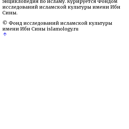
энциклопедия по исламу. Курируется Фондом
Энциклопедический словарь.— М.: Наука, 1991
исследований исламской культуры имени Ибн
Имам
Имамизм
Религия
Шиизм
Сины.
© Фонд исследований исламской культуры
имени Ибн Сины
islamology.ru