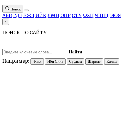
Поиск
А
Б
В
Г
Д
Е
Ё
Ж
З
И
Й
К
Л
М
Н
О
П
Р
С
Т
У
Ф
Х
Ц
Ч
Ш
Щ
Э
Ю
Я
×
ПОИСК ПО САЙТУ
Найти
Например:
Фикх
Ибн Сина
Суфизм
Шариат
Калам