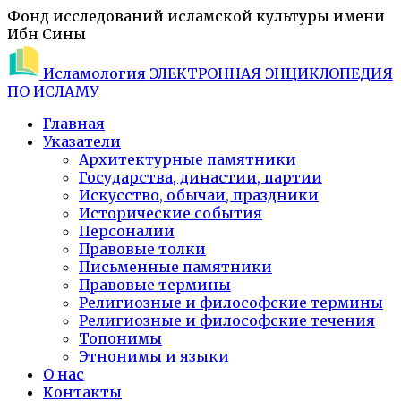
Фонд исследований исламской культуры имени
Ибн Сины
Исламология
ЭЛЕКТРОННАЯ ЭНЦИКЛОПЕДИЯ
ПО ИСЛАМУ
Главная
Указатели
Архитектурные памятники
Государства, династии, партии
Искусство, обычаи, праздники
Исторические события
Персоналии
Правовые толки
Письменные памятники
Правовые термины
Религиозные и философские термины
Религиозные и философские течения
Топонимы
Этнонимы и языки
О нас
Контакты