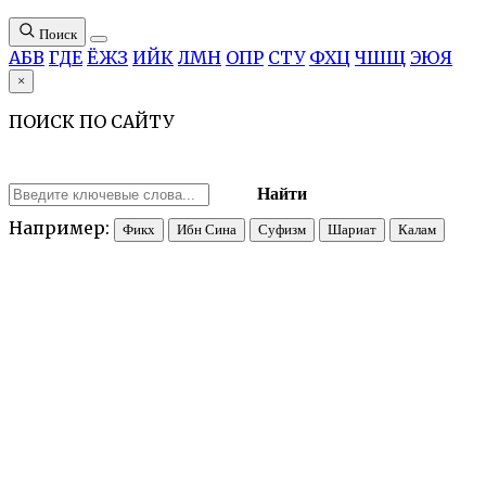
Поиск
А
Б
В
Г
Д
Е
Ё
Ж
З
И
Й
К
Л
М
Н
О
П
Р
С
Т
У
Ф
Х
Ц
Ч
Ш
Щ
Э
Ю
Я
×
ПОИСК ПО САЙТУ
Найти
Например:
Фикх
Ибн Сина
Суфизм
Шариат
Калам