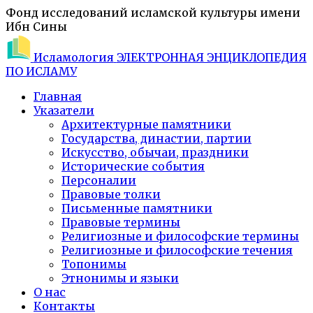
Фонд исследований исламской культуры имени
Ибн Сины
Исламология
ЭЛЕКТРОННАЯ ЭНЦИКЛОПЕДИЯ
ПО ИСЛАМУ
Главная
Указатели
Архитектурные памятники
Государства, династии, партии
Искусство, обычаи, праздники
Исторические события
Персоналии
Правовые толки
Письменные памятники
Правовые термины
Религиозные и философские термины
Религиозные и философские течения
Топонимы
Этнонимы и языки
О нас
Контакты