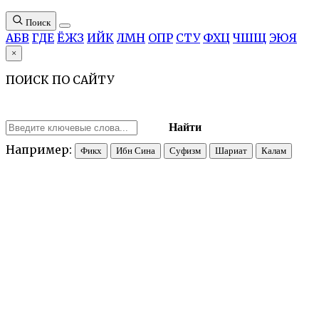
Поиск
А
Б
В
Г
Д
Е
Ё
Ж
З
И
Й
К
Л
М
Н
О
П
Р
С
Т
У
Ф
Х
Ц
Ч
Ш
Щ
Э
Ю
Я
×
ПОИСК ПО САЙТУ
Найти
Например:
Фикх
Ибн Сина
Суфизм
Шариат
Калам