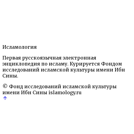
Теги:
Али
Алиды
Аллах
Имам
Имамизм
Коран
махди
Мухаммад
нур
Рели
Содержание
1.
Статья
2.
Литература
3.
Исламология
Автор
Первая русскоязычная электронная
Ислам: Энциклопедический словарь.— М.: Наука,
энциклопедия по исламу. Курируется Фондом
1991
Правовые термины
исследований исламской культуры имени Ибн
Али
Алиды
Аллах
Имам
Имамизм
Коран
махди
Мухам
Сины.
© Фонд исследований исламской культуры
имени Ибн Сины
islamology.ru