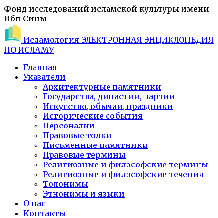
Фонд исследований исламской культуры имени
Ибн Сины
Исламология
ЭЛЕКТРОННАЯ ЭНЦИКЛОПЕДИЯ
ПО ИСЛАМУ
Главная
Указатели
Архитектурные памятники
Государства, династии, партии
Искусство, обычаи, праздники
Исторические события
Персоналии
Правовые толки
Письменные памятники
Правовые термины
Религиозные и философские термины
Религиозные и философские течения
Топонимы
Этнонимы и языки
О нас
Контакты