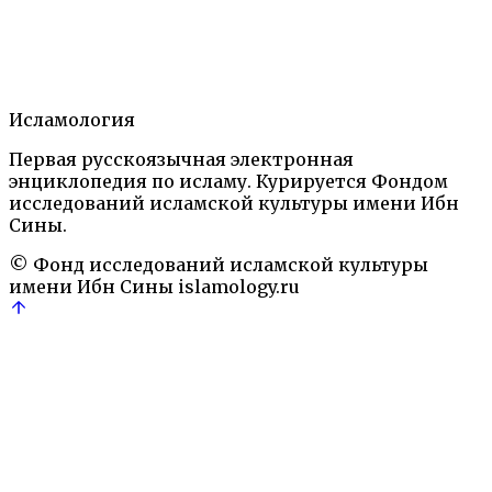
1.
Статья
2.
Литература
3.
Автор
Исламология
Ислам: Энциклопедический словарь.— М.: Наука,
Первая русскоязычная электронная
1991
Религиозные и философские течения
энциклопедия по исламу. Курируется Фондом
Али
Алиды
джафаритский
исследований исламской культуры имени Ибн
мазхаб
Имамизм
махди
Шиизм
Сины.
© Фонд исследований исламской культуры
имени Ибн Сины
islamology.ru