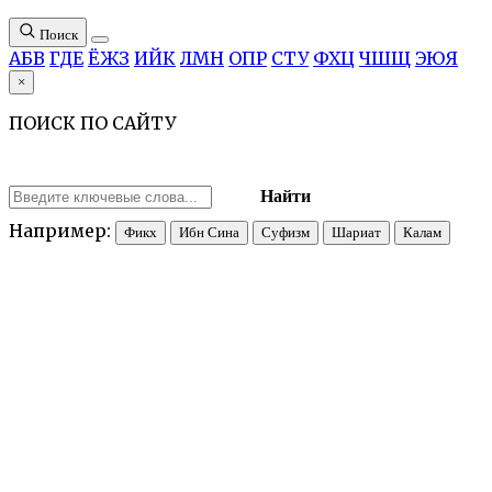
Поиск
А
Б
В
Г
Д
Е
Ё
Ж
З
И
Й
К
Л
М
Н
О
П
Р
С
Т
У
Ф
Х
Ц
Ч
Ш
Щ
Э
Ю
Я
×
ПОИСК ПО САЙТУ
Найти
Например:
Фикх
Ибн Сина
Суфизм
Шариат
Калам