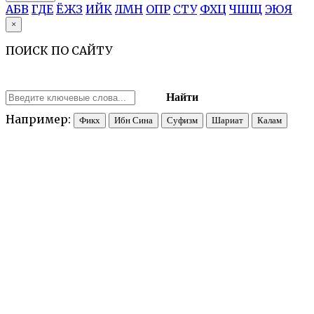
А
Б
В
Г
Д
Е
Ё
Ж
З
И
Й
К
Л
М
Н
О
П
Р
С
Т
У
Ф
Х
Ц
Ч
Ш
Щ
Э
Ю
Я
×
ПОИСК ПО САЙТУ
Найти
Например:
Фикх
Ибн Сина
Суфизм
Шариат
Калам
ал-КАЛА̄БА̄ДӢ (или ал-Кала̄ба̄зӣ), Абӯ Бакр Мух̣аммад б. Исх̣а
мистицизму
на арабском языке. Родился и жил в квартале Кала
суфийского
шайх
а
Касима Фариса. Из написанных им пяти или 
Пророка
—
Ма‘ани ал-ахбар
и
ат-Та‘арруф ли-мазхаб ахл ат-