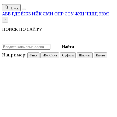
Поиск
А
Б
В
Г
Д
Е
Ё
Ж
З
И
Й
К
Л
М
Н
О
П
Р
С
Т
У
Ф
Х
Ц
Ч
Ш
Щ
Э
Ю
Я
×
ПОИСК ПО САЙТУ
Найти
Например:
Фикх
Ибн Сина
Суфизм
Шариат
Калам