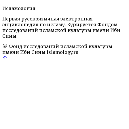
3.
Исламология
Автор
Первая русскоязычная электронная
Ислам: Энциклопедический словарь.— М.: Наука,
энциклопедия по исламу. Курируется Фондом
1991
Религиозные и философские течения
исследований исламской культуры имени Ибн
Ирак
История
Омейяды
Политика
Религия
сражени
Сины.
© Фонд исследований исламской культуры
имени Ибн Сины
islamology.ru