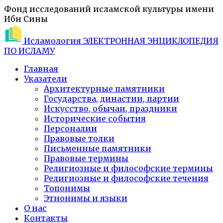
Фонд исследований исламской культуры имени
Ибн Сины
Исламология
ЭЛЕКТРОННАЯ ЭНЦИКЛОПЕДИЯ
ПО ИСЛАМУ
Главная
Указатели
Архитектурные памятники
Государства, династии, партии
Искусство, обычаи, праздники
Исторические события
Персоналии
Правовые толки
Письменные памятники
Правовые термины
Религиозные и философские термины
Религиозные и философские течения
Топонимы
Этнонимы и языки
О нас
Контакты