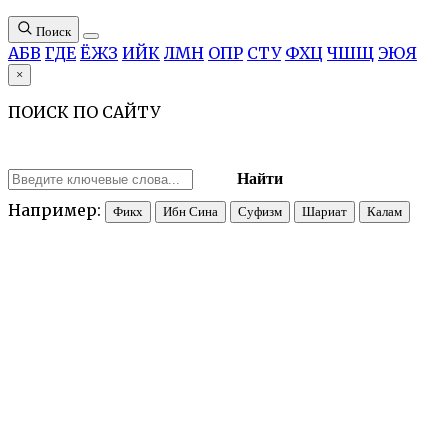
Поиск
А
Б
В
Г
Д
Е
Ё
Ж
З
И
Й
К
Л
М
Н
О
П
Р
С
Т
У
Ф
Х
Ц
Ч
Ш
Щ
Э
Ю
Я
×
ПОИСК ПО САЙТУ
Найти
Например:
Фикх
Ибн Сина
Суфизм
Шариат
Калам