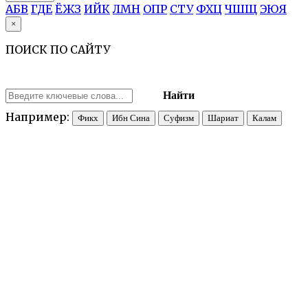
А
Б
В
Г
Д
Е
Ё
Ж
З
И
Й
К
Л
М
Н
О
П
Р
С
Т
У
Ф
Х
Ц
Ч
Ш
Щ
Э
Ю
Я
×
ПОИСК ПО САЙТУ
Найти
Например:
Фикх
Ибн Сина
Суфизм
Шариат
Калам