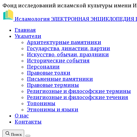
Фонд исследований исламской культуры имени 
Исламология
ЭЛЕКТРОННАЯ ЭНЦИКЛОПЕДИЯ 
Главная
Указатели
Архитектурные памятники
Государства, династии, партии
Искусство, обычаи, праздники
Исторические события
Персоналии
Правовые толки
Письменные памятники
Правовые термины
Религиозные и философские термины
Религиозные и философские течения
Топонимы
Этнонимы и языки
О нас
Контакты
Поиск