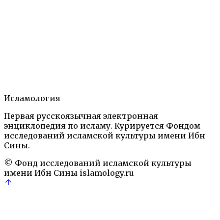
Ислам: Энциклопедический словарь.— М.: Наука,
1991
Топонимы
Теги:
'Иса
Иерусалим
иудаизм
Палестина
христианство
Содержание
1.
Статья.
2.
Литература.
3.
Исламология
Автор.
Первая русскоязычная электронная
Ислам: Энциклопедический словарь.— М.: Наука,
энциклопедия по исламу. Курируется Фондом
1991
Топонимы
исследований исламской культуры имени Ибн
'Иса
Иерусалим
иудаизм
Палестина
христианство
Сины.
© Фонд исследований исламской культуры
имени Ибн Сины
islamology.ru