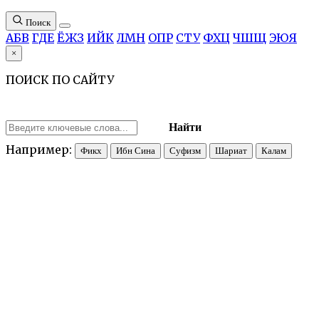
Поиск
А
Б
В
Г
Д
Е
Ё
Ж
З
И
Й
К
Л
М
Н
О
П
Р
С
Т
У
Ф
Х
Ц
Ч
Ш
Щ
Э
Ю
Я
×
ПОИСК ПО САЙТУ
Найти
Например:
Фикх
Ибн Сина
Суфизм
Шариат
Калам