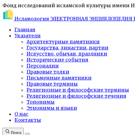
Фонд исследований исламской культуры имени 
Исламология
ЭЛЕКТРОННАЯ ЭНЦИКЛОПЕДИЯ 
Главная
Указатели
Архитектурные памятники
Государства, династии, партии
Искусство, обычаи, праздники
Исторические события
Персоналии
Правовые толки
Письменные памятники
Правовые термины
Религиозные и философские термины
Религиозные и философские течения
Топонимы
Этнонимы и языки
О нас
Контакты
Поиск