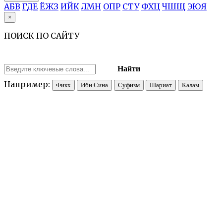
А
Б
В
Г
Д
Е
Ё
Ж
З
И
Й
К
Л
М
Н
О
П
Р
С
Т
У
Ф
Х
Ц
Ч
Ш
Щ
Э
Ю
Я
×
ПОИСК ПО САЙТУ
Найти
Например:
Фикх
Ибн Сина
Суфизм
Шариат
Калам