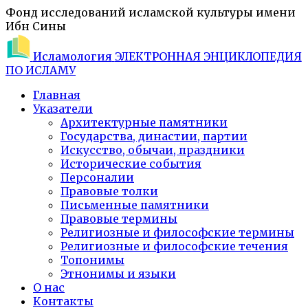
Фонд исследований исламской культуры имени
Ибн Сины
Исламология
ЭЛЕКТРОННАЯ ЭНЦИКЛОПЕДИЯ
ПО ИСЛАМУ
Главная
Указатели
Архитектурные памятники
Государства, династии, партии
Искусство, обычаи, праздники
Исторические события
Персоналии
Правовые толки
Письменные памятники
Правовые термины
Религиозные и философские термины
Религиозные и философские течения
Топонимы
Этнонимы и языки
О нас
Контакты