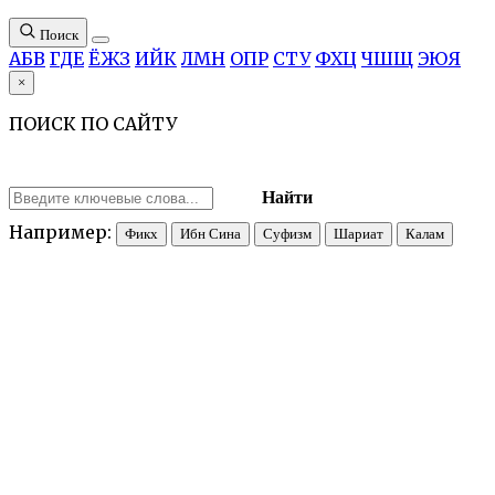
Поиск
А
Б
В
Г
Д
Е
Ё
Ж
З
И
Й
К
Л
М
Н
О
П
Р
С
Т
У
Ф
Х
Ц
Ч
Ш
Щ
Э
Ю
Я
×
ПОИСК ПО САЙТУ
Найти
Например:
Фикх
Ибн Сина
Суфизм
Шариат
Калам
Дога
(от араб.
ду
‘
а
’
—
«призыв», «молитва») — один из