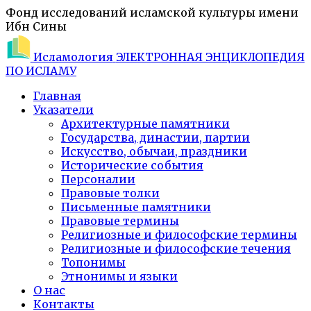
Фонд исследований исламской культуры имени
Ибн Сины
Исламология
ЭЛЕКТРОННАЯ ЭНЦИКЛОПЕДИЯ
ПО ИСЛАМУ
Главная
Указатели
Архитектурные памятники
Государства, династии, партии
Искусство, обычаи, праздники
Исторические события
Персоналии
Правовые толки
Письменные памятники
Правовые термины
Религиозные и философские термины
Религиозные и философские течения
Топонимы
Этнонимы и языки
О нас
Контакты