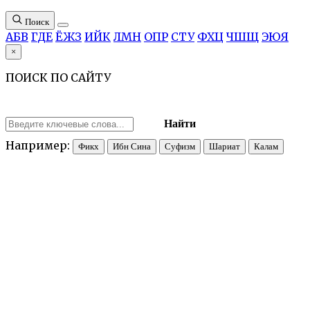
Поиск
А
Б
В
Г
Д
Е
Ё
Ж
З
И
Й
К
Л
М
Н
О
П
Р
С
Т
У
Ф
Х
Ц
Ч
Ш
Щ
Э
Ю
Я
×
ПОИСК ПО САЙТУ
Найти
Например:
Фикх
Ибн Сина
Суфизм
Шариат
Калам
ЗА̄ВӢЙА (мн. ч. зава̄йа̄; «угол») — келья, обитель суфия или