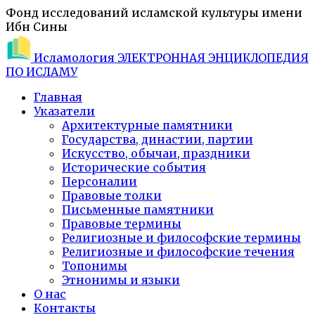
Фонд исследований исламской культуры имени
Ибн Сины
Исламология
ЭЛЕКТРОННАЯ ЭНЦИКЛОПЕДИЯ
ПО ИСЛАМУ
Главная
Указатели
Архитектурные памятники
Государства, династии, партии
Искусство, обычаи, праздники
Исторические события
Персоналии
Правовые толки
Письменные памятники
Правовые термины
Религиозные и философские термины
Религиозные и философские течения
Топонимы
Этнонимы и языки
О нас
Контакты