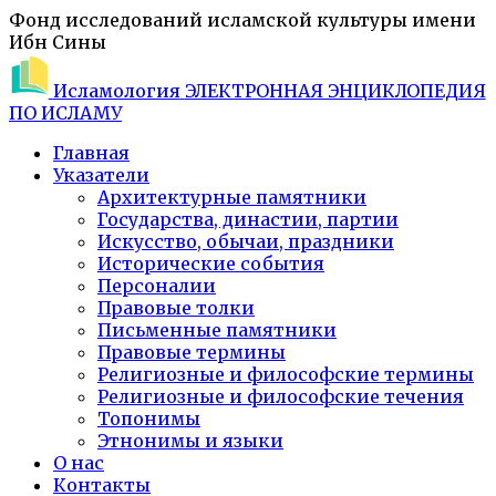
Фонд исследований исламской культуры имени
Ибн Сины
Исламология
ЭЛЕКТРОННАЯ ЭНЦИКЛОПЕДИЯ
ПО ИСЛАМУ
Главная
Указатели
Архитектурные памятники
Государства, династии, партии
Искусство, обычаи, праздники
Исторические события
Персоналии
Правовые толки
Письменные памятники
Правовые термины
Религиозные и философские термины
Религиозные и философские течения
Топонимы
Этнонимы и языки
О нас
Контакты