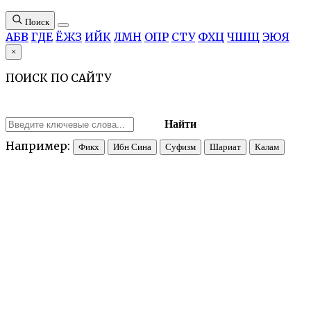
Поиск
А
Б
В
Г
Д
Е
Ё
Ж
З
И
Й
К
Л
М
Н
О
П
Р
С
Т
У
Ф
Х
Ц
Ч
Ш
Щ
Э
Ю
Я
×
ПОИСК ПО САЙТУ
Найти
Например:
Фикх
Ибн Сина
Суфизм
Шариат
Калам