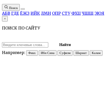
Поиск
А
Б
В
Г
Д
Е
Ё
Ж
З
И
Й
К
Л
М
Н
О
П
Р
С
Т
У
Ф
Х
Ц
Ч
Ш
Щ
Э
Ю
Я
×
ПОИСК ПО САЙТУ
Найти
Например:
Фикх
Ибн Сина
Суфизм
Шариат
Калам