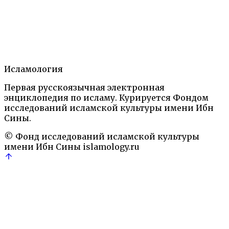
Содержание
1.
Статья
2.
Литература
3.
Исламология
Автор
Первая русскоязычная электронная
Ислам: Энциклопедический словарь.— М.: Наука,
энциклопедия по исламу. Курируется Фондом
1991
Персоналии
исследований исламской культуры имени Ибн
Аллах
Аравия
История
Кааба
Коран
Мекка
пророк
Ре
Сины.
© Фонд исследований исламской культуры
имени Ибн Сины
islamology.ru