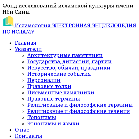
Фонд исследований исламской культуры имени
Ибн Сины
Исламология
ЭЛЕКТРОННАЯ ЭНЦИКЛОПЕДИЯ
ПО ИСЛАМУ
Главная
Указатели
Архитектурные памятники
Государства, династии, партии
Искусство, обычаи, праздники
Исторические события
Персоналии
Правовые толки
Письменные памятники
Правовые термины
Религиозные и философские термины
Религиозные и философские течения
Топонимы
Этнонимы и языки
О нас
Контакты