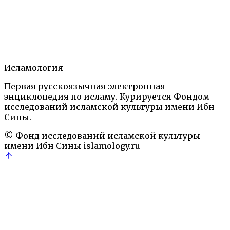
Статья
2.
Литература
3.
Автор
Ислам на территории бывшей Российской
империи. Энциклопедический словарь. М.: 2006,
Исламология
2018
Религиозные и философские течения
Первая русскоязычная электронная
легендаризация и
энциклопедия по исламу. Курируется Фондом
мифологизация
Мавераннахр
мазар
Мистицизм
на
исследований исламской культуры имени Ибн
Азия
Сины.
© Фонд исследований исламской культуры
имени Ибн Сины
islamology.ru