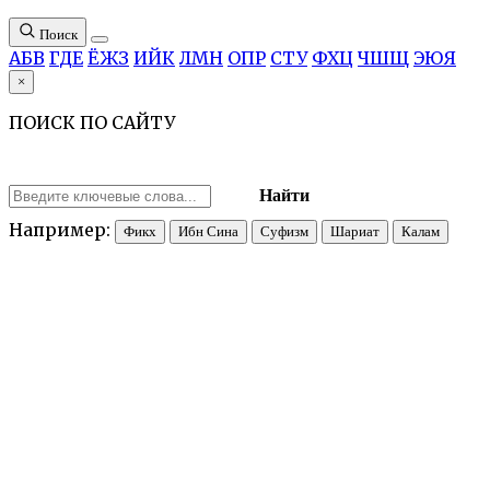
Поиск
А
Б
В
Г
Д
Е
Ё
Ж
З
И
Й
К
Л
М
Н
О
П
Р
С
Т
У
Ф
Х
Ц
Ч
Ш
Щ
Э
Ю
Я
×
ПОИСК ПО САЙТУ
Найти
Например:
Фикх
Ибн Сина
Суфизм
Шариат
Калам