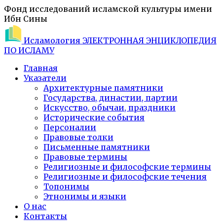
Фонд исследований исламской культуры имени
Ибн Сины
Исламология
ЭЛЕКТРОННАЯ ЭНЦИКЛОПЕДИЯ
ПО ИСЛАМУ
Главная
Указатели
Архитектурные памятники
Государства, династии, партии
Искусство, обычаи, праздники
Исторические события
Персоналии
Правовые толки
Письменные памятники
Правовые термины
Религиозные и философские термины
Религиозные и философские течения
Топонимы
Этнонимы и языки
О нас
Контакты