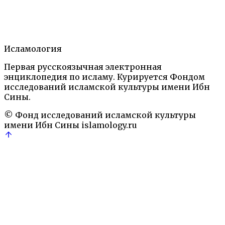
1
Статья
2
Литература
3
Исламология
Автор
Первая русскоязычная электронная
Ислам: Энциклопедический словарь.— М.: Наука,
энциклопедия по исламу. Курируется Фондом
1991
Персоналии
исследований исламской культуры имени Ибн
'Иса
Аллах
ангелология
Коран
Наби
пророк
Расул
Рел
Сины.
© Фонд исследований исламской культуры
имени Ибн Сины
islamology.ru