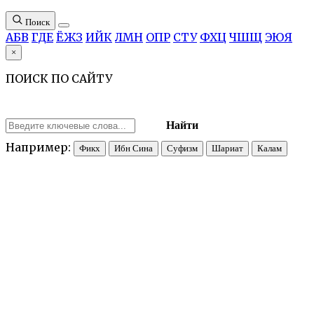
Поиск
А
Б
В
Г
Д
Е
Ё
Ж
З
И
Й
К
Л
М
Н
О
П
Р
С
Т
У
Ф
Х
Ц
Ч
Ш
Щ
Э
Ю
Я
×
ПОИСК ПО САЙТУ
Найти
Например:
Фикх
Ибн Сина
Суфизм
Шариат
Калам