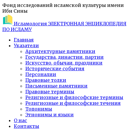
Фонд исследований исламской культуры имени
Ибн Сины
Исламология
ЭЛЕКТРОННАЯ ЭНЦИКЛОПЕДИЯ
ПО ИСЛАМУ
Главная
Указатели
Архитектурные памятники
Государства, династии, партии
Искусство, обычаи, праздники
Исторические события
Персоналии
Правовые толки
Письменные памятники
Правовые термины
Религиозные и философские термины
Религиозные и философские течения
Топонимы
Этнонимы и языки
О нас
Контакты