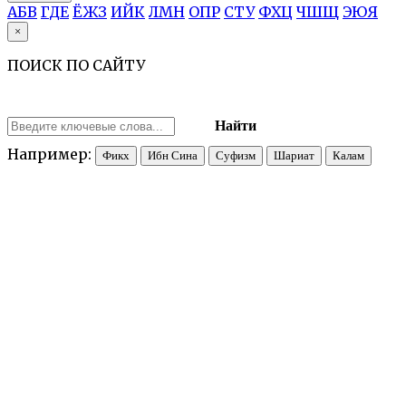
А
Б
В
Г
Д
Е
Ё
Ж
З
И
Й
К
Л
М
Н
О
П
Р
С
Т
У
Ф
Х
Ц
Ч
Ш
Щ
Э
Ю
Я
×
ПОИСК ПО САЙТУ
Найти
Например:
Фикх
Ибн Сина
Суфизм
Шариат
Калам
Москва. По косвенным данным из сохранившихся летописей и 
относятся к XII в., т.е. практически ко времени основания 
окраинами Халифата (Хваризм/Хорезм, Дербент,
Мавараннахр
Суздальской Русью, в составе которой находилась М., — с друг