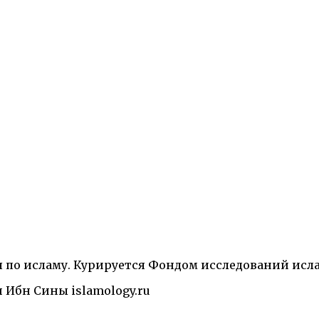
ический словарь. М.: 2006, 2018
Топонимы
 по исламу. Курируется Фондом исследований исл
 Энциклопедический словарь. М.: 2006, 2018
Топо
и Ибн Сины
islamology.ru