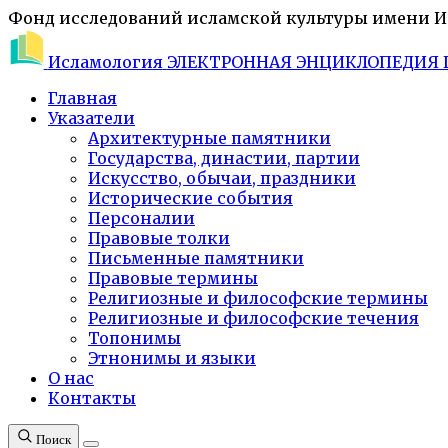
Фонд исследований исламской культуры имени 
Исламология
ЭЛЕКТРОННАЯ ЭНЦИКЛОПЕДИЯ 
Главная
Указатели
Архитектурные памятники
Государства, династии, партии
Искусство, обычаи, праздники
Исторические события
Персоналии
Правовые толки
Письменные памятники
Правовые термины
Религиозные и философские термины
Религиозные и философские течения
Топонимы
Этнонимы и языки
О нас
Контакты
Поиск