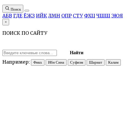
Поиск
А
Б
В
Г
Д
Е
Ё
Ж
З
И
Й
К
Л
М
Н
О
П
Р
С
Т
У
Ф
Х
Ц
Ч
Ш
Щ
Э
Ю
Я
×
ПОИСК ПО САЙТУ
Найти
Например:
Фикх
Ибн Сина
Суфизм
Шариат
Калам