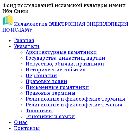
Фонд исследований исламской культуры имени
Ибн Сины
Исламология
ЭЛЕКТРОННАЯ ЭНЦИКЛОПЕДИЯ
ПО ИСЛАМУ
Главная
Указатели
Архитектурные памятники
Государства, династии, партии
Искусство, обычаи, праздники
Исторические события
Персоналии
Правовые толки
Письменные памятники
Правовые термины
Религиозные и философские термины
Религиозные и философские течения
Топонимы
Этнонимы и языки
О нас
Контакты