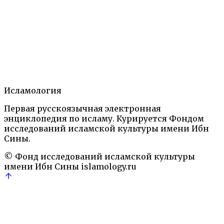
1991
Персоналии
Теги:
Египет
Ирак
Иран
Мухаммад
Наби
Нишапур
право
пророк
Расул
Ре
Содержание
1.
Статья
2.
Литература
3.
Исламология
Автор
Первая русскоязычная электронная
Ислам: Энциклопедический словарь.— М.: Наука,
энциклопедия по исламу. Курируется Фондом
1991
Персоналии
исследований исламской культуры имени Ибн
Египет
Ирак
Иран
Мухаммад
Наби
Нишапур
право
пр
Сины.
© Фонд исследований исламской культуры
имени Ибн Сины
islamology.ru