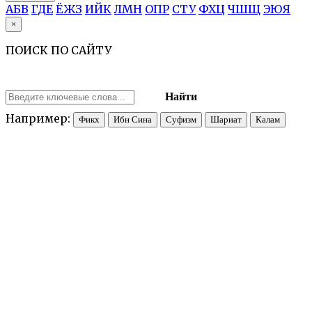
А
Б
В
Г
Д
Е
Ё
Ж
З
И
Й
К
Л
М
Н
О
П
Р
С
Т
У
Ф
Х
Ц
Ч
Ш
Щ
Э
Ю
Я
×
ПОИСК ПО САЙТУ
Найти
Например:
Фикх
Ибн Сина
Суфизм
Шариат
Калам
С̣УЛХ̣ («улаживание», «соглашение») — мирный договор, закл
или подчиненной городу округи. Договор подписывали мусульм
возглавлявшие город в данный момент. Пересказ текстов неко
договаривающихся сторон; обычно упоминается гарантия непри