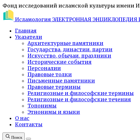
Фонд исследований исламской культуры имени 
Исламология
ЭЛЕКТРОННАЯ ЭНЦИКЛОПЕДИЯ 
Главная
Указатели
Архитектурные памятники
Государства, династии, партии
Искусство, обычаи, праздники
Исторические события
Персоналии
Правовые толки
Письменные памятники
Правовые термины
Религиозные и философские термины
Религиозные и философские течения
Топонимы
Этнонимы и языки
О нас
Контакты
Поиск