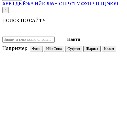
А
Б
В
Г
Д
Е
Ё
Ж
З
И
Й
К
Л
М
Н
О
П
Р
С
Т
У
Ф
Х
Ц
Ч
Ш
Щ
Э
Ю
Я
×
ПОИСК ПО САЙТУ
Найти
Например:
Фикх
Ибн Сина
Суфизм
Шариат
Калам