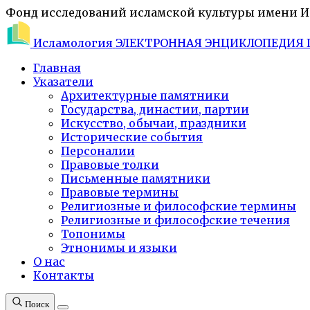
Фонд исследований исламской культуры имени 
Исламология
ЭЛЕКТРОННАЯ ЭНЦИКЛОПЕДИЯ 
Главная
Указатели
Архитектурные памятники
Государства, династии, партии
Искусство, обычаи, праздники
Исторические события
Персоналии
Правовые толки
Письменные памятники
Правовые термины
Религиозные и философские термины
Религиозные и философские течения
Топонимы
Этнонимы и языки
О нас
Контакты
Поиск