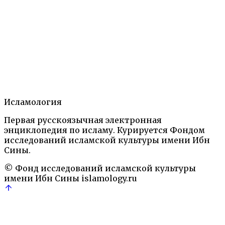
Теги:
Имам
имамат
Имамизм
Коран
Суннизм
Тафсир
Шиизм
Экзегетика
Содержание
1.
Статья.
2.
Литература.
3.
Автор.
Кораническая экзегетика: сб. статей/ пер. с перс.
Исламология
Б.В. Норика; науч. ред. И.Р. Насыров и М.Е. Резван.
Первая русскоязычная электронная
- М.: ООО "Садра". 2020
Религиозные и
энциклопедия по исламу. Курируется Фондом
философские термины
исследований исламской культуры имени Ибн
Имам
имамат
Имамизм
Коран
Суннизм
Тафсир
Шии
Сины.
© Фонд исследований исламской культуры
имени Ибн Сины
islamology.ru