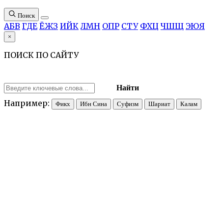
Поиск
А
Б
В
Г
Д
Е
Ё
Ж
З
И
Й
К
Л
М
Н
О
П
Р
С
Т
У
Ф
Х
Ц
Ч
Ш
Щ
Э
Ю
Я
×
ПОИСК ПО САЙТУ
Найти
Например:
Фикх
Ибн Сина
Суфизм
Шариат
Калам