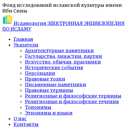
Фонд исследований исламской культуры имени
Ибн Сины
Исламология
ЭЛЕКТРОННАЯ ЭНЦИКЛОПЕДИЯ
ПО ИСЛАМУ
Главная
Указатели
Архитектурные памятники
Государства, династии, партии
Искусство, обычаи, праздники
Исторические события
Персоналии
Правовые толки
Письменные памятники
Правовые термины
Религиозные и философские термины
Религиозные и философские течения
Топонимы
Этнонимы и языки
О нас
Контакты