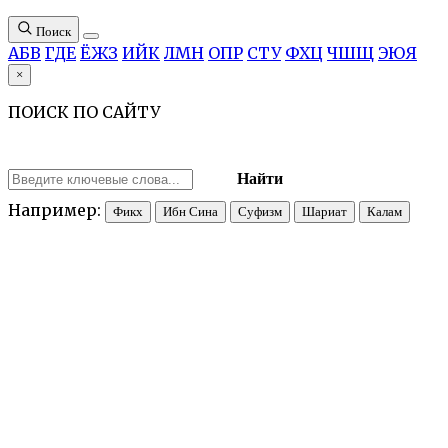
Поиск
А
Б
В
Г
Д
Е
Ё
Ж
З
И
Й
К
Л
М
Н
О
П
Р
С
Т
У
Ф
Х
Ц
Ч
Ш
Щ
Э
Ю
Я
×
ПОИСК ПО САЙТУ
Найти
Например:
Фикх
Ибн Сина
Суфизм
Шариат
Калам