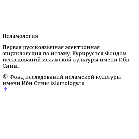
1.
Статья
2.
Литература
3.
Исламология
Автор
Первая русскоязычная электронная
Ислам: Энциклопедический словарь.— М.: Наука,
энциклопедия по исламу. Курируется Фондом
1991
Правовые термины
исследований исламской культуры имени Ибн
Имам
Коран
Мухаммад
Религия
Сины.
© Фонд исследований исламской культуры
имени Ибн Сины
islamology.ru