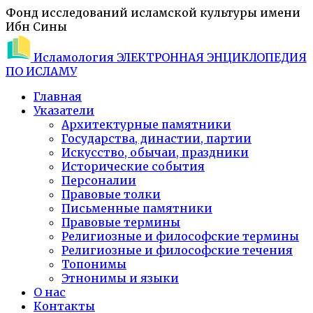
Фонд исследований исламской культуры имени
Ибн Сины
Исламология
ЭЛЕКТРОННАЯ ЭНЦИКЛОПЕДИЯ
ПО ИСЛАМУ
Главная
Указатели
Архитектурные памятники
Государства, династии, партии
Искусство, обычаи, праздники
Исторические события
Персоналии
Правовые толки
Письменные памятники
Правовые термины
Религиозные и философские термины
Религиозные и философские течения
Топонимы
Этнонимы и языки
О нас
Контакты