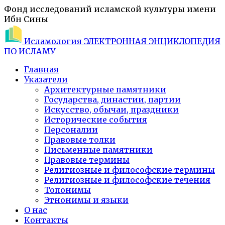
Фонд исследований исламской культуры имени
Ибн Сины
Исламология
ЭЛЕКТРОННАЯ ЭНЦИКЛОПЕДИЯ
ПО ИСЛАМУ
Главная
Указатели
Архитектурные памятники
Государства, династии, партии
Искусство, обычаи, праздники
Исторические события
Персоналии
Правовые толки
Письменные памятники
Правовые термины
Религиозные и философские термины
Религиозные и философские течения
Топонимы
Этнонимы и языки
О нас
Контакты