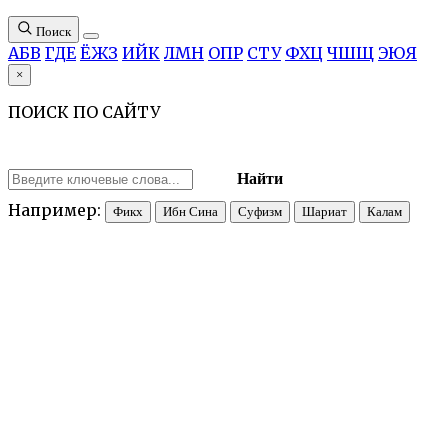
Поиск
А
Б
В
Г
Д
Е
Ё
Ж
З
И
Й
К
Л
М
Н
О
П
Р
С
Т
У
Ф
Х
Ц
Ч
Ш
Щ
Э
Ю
Я
×
ПОИСК ПО САЙТУ
Найти
Например:
Фикх
Ибн Сина
Суфизм
Шариат
Калам