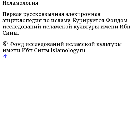
Ислам: Энциклопедический словарь.— М.: Наука,
Исламология
1991
Правовые термины
Первая русскоязычная электронная
джафаритский мазхаб
калам
Коран
маликитский
энциклопедия по исламу. Курируется Фондом
мазхаб
Мухаммад
право
Сунна
Суннизм
ФИКХ
хадис
исследований исламской культуры имени Ибн
мазхаб
шариат
Шиизм
Сины.
© Фонд исследований исламской культуры
имени Ибн Сины
islamology.ru