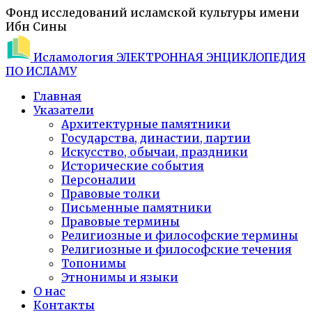
Фонд исследований исламской культуры имени
Ибн Сины
Исламология
ЭЛЕКТРОННАЯ ЭНЦИКЛОПЕДИЯ
ПО ИСЛАМУ
Главная
Указатели
Архитектурные памятники
Государства, династии, партии
Искусство, обычаи, праздники
Исторические события
Персоналии
Правовые толки
Письменные памятники
Правовые термины
Религиозные и философские термины
Религиозные и философские течения
Топонимы
Этнонимы и языки
О нас
Контакты