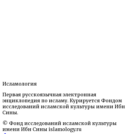
Б.М.Бабаджанов, Ш.Вахидов
Категории:
Ислам на территории бывшей Российской империи.
Энциклопедический словарь. М.: 2006, 2018
Персоналии
Теги:
накшбандийа
поэзия
Суфизм
Узбекистан
Центральная Азия
Содержание
1.
Статья.
2.
Авторы.
Ислам на территории бывшей Российской
Исламология
империи. Энциклопедический словарь. М.: 2006,
Первая русскоязычная электронная
2018
Персоналии
энциклопедия по исламу. Курируется Фондом
накшбандийа
поэзия
Суфизм
Узбекистан
Централь
исследований исламской культуры имени Ибн
Азия
Сины.
© Фонд исследований исламской культуры
имени Ибн Сины
islamology.ru