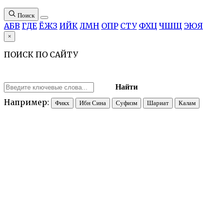
Поиск
А
Б
В
Г
Д
Е
Ё
Ж
З
И
Й
К
Л
М
Н
О
П
Р
С
Т
У
Ф
Х
Ц
Ч
Ш
Щ
Э
Ю
Я
×
ПОИСК ПО САЙТУ
Найти
Например:
Фикх
Ибн Сина
Суфизм
Шариат
Калам