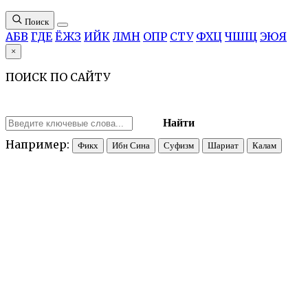
Поиск
А
Б
В
Г
Д
Е
Ё
Ж
З
И
Й
К
Л
М
Н
О
П
Р
С
Т
У
Ф
Х
Ц
Ч
Ш
Щ
Э
Ю
Я
×
ПОИСК ПО САЙТУ
Найти
Например:
Фикх
Ибн Сина
Суфизм
Шариат
Калам