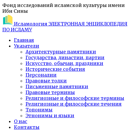
Фонд исследований исламской культуры имени
Ибн Сины
Исламология
ЭЛЕКТРОННАЯ ЭНЦИКЛОПЕДИЯ
ПО ИСЛАМУ
Главная
Указатели
Архитектурные памятники
Государства, династии, партии
Искусство, обычаи, праздники
Исторические события
Персоналии
Правовые толки
Письменные памятники
Правовые термины
Религиозные и философские термины
Религиозные и философские течения
Топонимы
Этнонимы и языки
О нас
Контакты