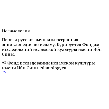
Содержание
1.
Статья
2.
Литература
3.
Исламология
Автор
Первая русскоязычная электронная
Ислам: Энциклопедический словарь.— М.: Наука,
энциклопедия по исламу. Курируется Фондом
1991
Религиозные и философские термины
исследований исламской культуры имени Ибн
Аллах
Аравия
Коран
Мухаммад
Религия
сифатиты
Сины.
© Фонд исследований исламской культуры
имени Ибн Сины
islamology.ru