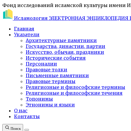
Фонд исследований исламской культуры имени 
Исламология
ЭЛЕКТРОННАЯ ЭНЦИКЛОПЕДИЯ 
Главная
Указатели
Архитектурные памятники
Государства, династии, партии
Искусство, обычаи, праздники
Исторические события
Персоналии
Правовые толки
Письменные памятники
Правовые термины
Религиозные и философские термины
Религиозные и философские течения
Топонимы
Этнонимы и языки
О нас
Контакты
Поиск