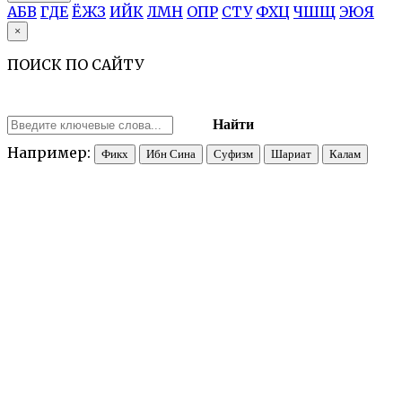
А
Б
В
Г
Д
Е
Ё
Ж
З
И
Й
К
Л
М
Н
О
П
Р
С
Т
У
Ф
Х
Ц
Ч
Ш
Щ
Э
Ю
Я
×
ПОИСК ПО САЙТУ
Найти
Например:
Фикх
Ибн Сина
Суфизм
Шариат
Калам