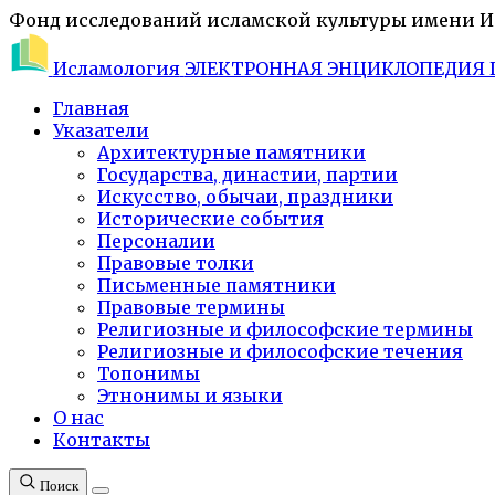
Фонд исследований исламской культуры имени 
Исламология
ЭЛЕКТРОННАЯ ЭНЦИКЛОПЕДИЯ 
Главная
Указатели
Архитектурные памятники
Государства, династии, партии
Искусство, обычаи, праздники
Исторические события
Персоналии
Правовые толки
Письменные памятники
Правовые термины
Религиозные и философские термины
Религиозные и философские течения
Топонимы
Этнонимы и языки
О нас
Контакты
Поиск