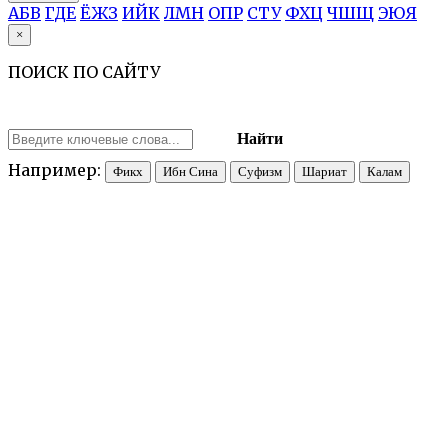
А
Б
В
Г
Д
Е
Ё
Ж
З
И
Й
К
Л
М
Н
О
П
Р
С
Т
У
Ф
Х
Ц
Ч
Ш
Щ
Э
Ю
Я
×
ПОИСК ПО САЙТУ
Найти
Например:
Фикх
Ибн Сина
Суфизм
Шариат
Калам