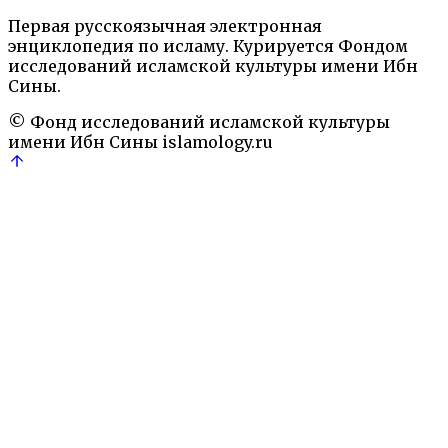
Первая русскоязычная электронная
энциклопедия по исламу. Курируется Фондом
исследований исламской культуры имени Ибн
←
1
…
10
11
12
13
14
…
35
→
Сины.
© Фонд исследований исламской культуры
имени Ибн Сины
islamology.ru