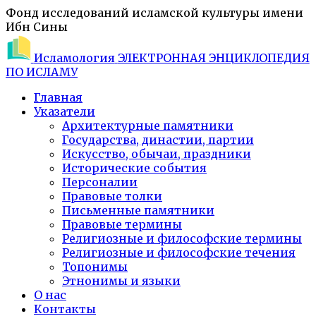
Фонд исследований исламской культуры имени
Ибн Сины
Исламология
ЭЛЕКТРОННАЯ ЭНЦИКЛОПЕДИЯ
ПО ИСЛАМУ
Главная
Указатели
Архитектурные памятники
Государства, династии, партии
Искусство, обычаи, праздники
Исторические события
Персоналии
Правовые толки
Письменные памятники
Правовые термины
Религиозные и философские термины
Религиозные и философские течения
Топонимы
Этнонимы и языки
О нас
Контакты