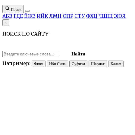
Поиск
А
Б
В
Г
Д
Е
Ё
Ж
З
И
Й
К
Л
М
Н
О
П
Р
С
Т
У
Ф
Х
Ц
Ч
Ш
Щ
Э
Ю
Я
×
ПОИСК ПО САЙТУ
Найти
Например:
Фикх
Ибн Сина
Суфизм
Шариат
Калам