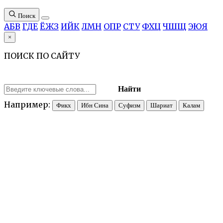
Поиск
А
Б
В
Г
Д
Е
Ё
Ж
З
И
Й
К
Л
М
Н
О
П
Р
С
Т
У
Ф
Х
Ц
Ч
Ш
Щ
Э
Ю
Я
×
ПОИСК ПО САЙТУ
Найти
Например:
Фикх
Ибн Сина
Суфизм
Шариат
Калам