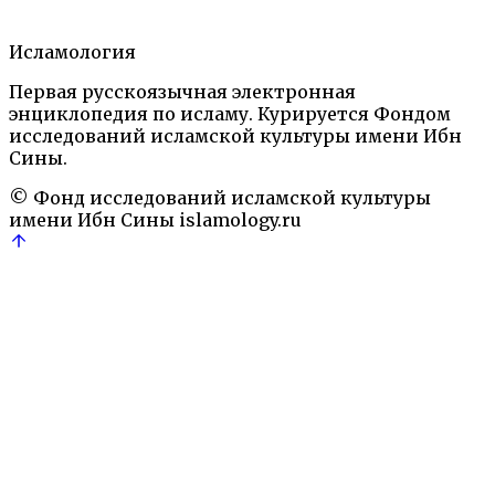
Исламология
1 ноября, 2021
Подробнее
→
Первая русскоязычная электронная
Ислам на территории бывшей Российской
энциклопедия по исламу. Курируется Фондом
империи. Энциклопедический словарь. М.: 2006,
исследований исламской культуры имени Ибн
2018
Сины.
© Фонд исследований исламской культуры
имени Ибн Сины
islamology.ru