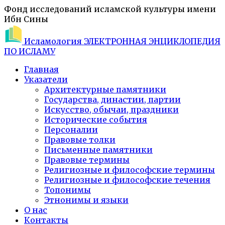
Фонд исследований исламской культуры имени
Ибн Сины
Исламология
ЭЛЕКТРОННАЯ ЭНЦИКЛОПЕДИЯ
ПО ИСЛАМУ
Главная
Указатели
Архитектурные памятники
Государства, династии, партии
Искусство, обычаи, праздники
Исторические события
Персоналии
Правовые толки
Письменные памятники
Правовые термины
Религиозные и философские термины
Религиозные и философские течения
Топонимы
Этнонимы и языки
О нас
Контакты