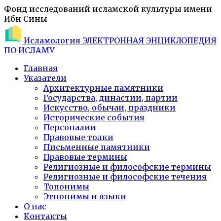
Фонд исследований исламской культуры имени
Ибн Сины
Исламология
ЭЛЕКТРОННАЯ ЭНЦИКЛОПЕДИЯ
ПО ИСЛАМУ
Главная
Указатели
Архитектурные памятники
Государства, династии, партии
Искусство, обычаи, праздники
Исторические события
Персоналии
Правовые толки
Письменные памятники
Правовые термины
Религиозные и философские термины
Религиозные и философские течения
Топонимы
Этнонимы и языки
О нас
Контакты