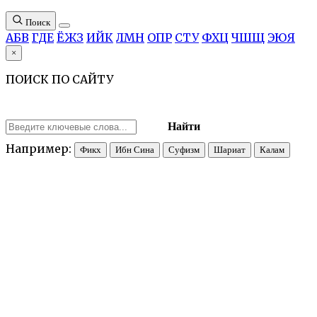
Поиск
А
Б
В
Г
Д
Е
Ё
Ж
З
И
Й
К
Л
М
Н
О
П
Р
С
Т
У
Ф
Х
Ц
Ч
Ш
Щ
Э
Ю
Я
×
ПОИСК ПО САЙТУ
Найти
Например:
Фикх
Ибн Сина
Суфизм
Шариат
Калам