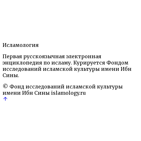
20 октября, 2021
Подробнее
→
Искусство, обычаи, праздники
Ислам на
территории бывшей Российской империи.
Энциклопедический словарь. М.: 2006, 2018
Исламология
Первая русскоязычная электронная
энциклопедия по исламу. Курируется Фондом
исследований исламской культуры имени Ибн
←
1
2
3
4
→
Сины.
© Фонд исследований исламской культуры
имени Ибн Сины
islamology.ru