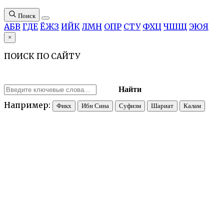
Поиск
А
Б
В
Г
Д
Е
Ё
Ж
З
И
Й
К
Л
М
Н
О
П
Р
С
Т
У
Ф
Х
Ц
Ч
Ш
Щ
Э
Ю
Я
×
ПОИСК ПО САЙТУ
Найти
Например:
Фикх
Ибн Сина
Суфизм
Шариат
Калам