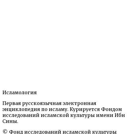
САДУМ
Исламология
21 октября, 2021
Подробнее
→
Первая русскоязычная электронная
Государства, династии, партии
Ислам на
энциклопедия по исламу. Курируется Фондом
территории бывшей Российской империи.
исследований исламской культуры имени Ибн
Энциклопедический словарь. М.: 2006, 2018
Сины.
© Фонд исследований исламской культуры