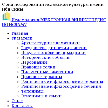
Фонд исследований исламской культуры имени
Ибн Сины
Исламология
ЭЛЕКТРОННАЯ ЭНЦИКЛОПЕДИЯ
ПО ИСЛАМУ
Главная
Указатели
Архитектурные памятники
Государства, династии, партии
Искусство, обычаи, праздники
Исторические события
Персоналии
Правовые толки
Письменные памятники
Правовые термины
Религиозные и философские термины
Религиозные и философские течения
Топонимы
Этнонимы и языки
О нас
Контакты