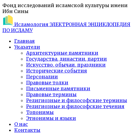
Фонд исследований исламской культуры имени
Ибн Сины
Исламология
ЭЛЕКТРОННАЯ ЭНЦИКЛОПЕДИЯ
ПО ИСЛАМУ
Главная
Указатели
Архитектурные памятники
Государства, династии, партии
Искусство, обычаи, праздники
Исторические события
Персоналии
Правовые толки
Письменные памятники
Правовые термины
Религиозные и философские термины
Религиозные и философские течения
Топонимы
Этнонимы и языки
О нас
Контакты