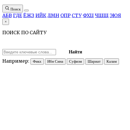
Поиск
А
Б
В
Г
Д
Е
Ё
Ж
З
И
Й
К
Л
М
Н
О
П
Р
С
Т
У
Ф
Х
Ц
Ч
Ш
Щ
Э
Ю
Я
×
ПОИСК ПО САЙТУ
Найти
Например:
Фикх
Ибн Сина
Суфизм
Шариат
Калам