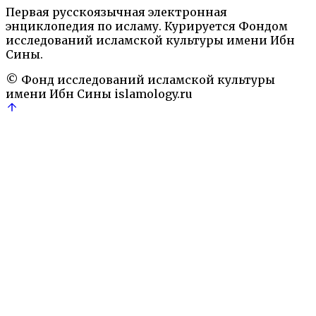
Первая русскоязычная электронная
8 сентября, 2021
Подробнее
→
энциклопедия по исламу. Курируется Фондом
Ислам: Энциклопедический словарь.— М.: Наука,
исследований исламской культуры имени Ибн
1991
Персоналии
Сины.
© Фонд исследований исламской культуры
имени Ибн Сины
islamology.ru