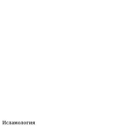
ШӢС̱
Исламология