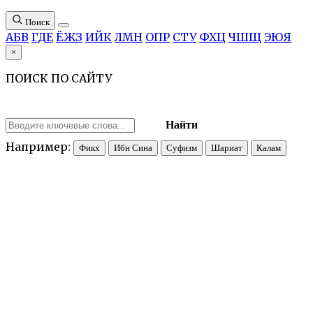
Поиск
А
Б
В
Г
Д
Е
Ё
Ж
З
И
Й
К
Л
М
Н
О
П
Р
С
Т
У
Ф
Х
Ц
Ч
Ш
Щ
Э
Ю
Я
×
ПОИСК ПО САЙТУ
Найти
Например:
Фикх
Ибн Сина
Суфизм
Шариат
Калам