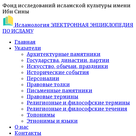
Фонд исследований исламской культуры имени
Ибн Сины
Исламология
ЭЛЕКТРОННАЯ ЭНЦИКЛОПЕДИЯ
ПО ИСЛАМУ
Главная
Указатели
Архитектурные памятники
Государства, династии, партии
Искусство, обычаи, праздники
Исторические события
Персоналии
Правовые толки
Письменные памятники
Правовые термины
Религиозные и философские термины
Религиозные и философские течения
Топонимы
Этнонимы и языки
О нас
Контакты