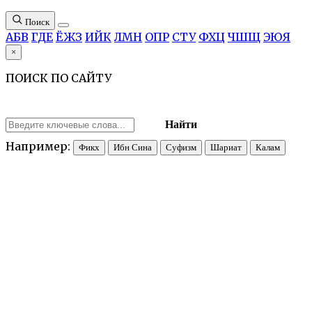
Поиск
А
Б
В
Г
Д
Е
Ё
Ж
З
И
Й
К
Л
М
Н
О
П
Р
С
Т
У
Ф
Х
Ц
Ч
Ш
Щ
Э
Ю
Я
×
ПОИСК ПО САЙТУ
Найти
Например:
Фикх
Ибн Сина
Суфизм
Шариат
Калам