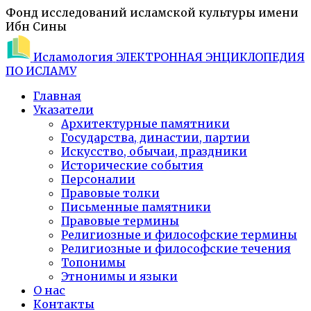
Фонд исследований исламской культуры имени
Ибн Сины
Исламология
ЭЛЕКТРОННАЯ ЭНЦИКЛОПЕДИЯ
ПО ИСЛАМУ
Главная
Указатели
Архитектурные памятники
Государства, династии, партии
Искусство, обычаи, праздники
Исторические события
Персоналии
Правовые толки
Письменные памятники
Правовые термины
Религиозные и философские термины
Религиозные и философские течения
Топонимы
Этнонимы и языки
О нас
Контакты