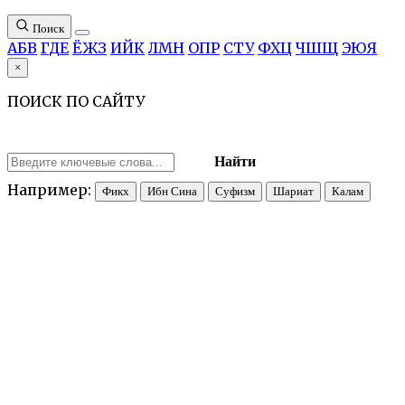
Поиск
А
Б
В
Г
Д
Е
Ё
Ж
З
И
Й
К
Л
М
Н
О
П
Р
С
Т
У
Ф
Х
Ц
Ч
Ш
Щ
Э
Ю
Я
×
ПОИСК ПО САЙТУ
Найти
Например:
Фикх
Ибн Сина
Суфизм
Шариат
Калам