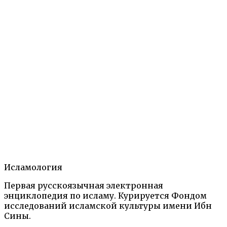
ПАРДЕ-Х̱АНӢ
5 мая, 2025
Подробнее
→
Большая исламская энциклопедия
Искусство,
обычаи, праздники
Исламология
Исламология
Первая русскоязычная электронная
энциклопедия по исламу. Курируется Фондом
исследований исламской культуры имени Ибн
1
2
→
Сины.